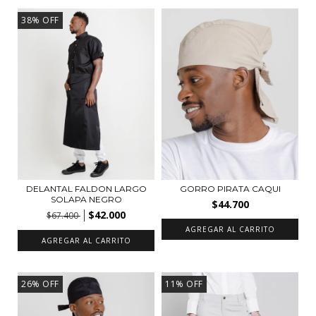
38
%
OFF
DELANTAL FALDON LARGO
GORRO PIRATA CAQUI
SOLAPA NEGRO
$44.700
$42.000
$67.400
AGREGAR AL CARRITO
AGREGAR AL CARRITO
26
%
OFF
11
%
OFF