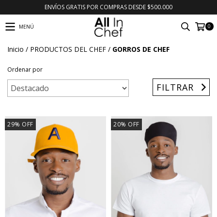
ENVÍOS GRATIS POR COMPRAS DESDE $500.000
0
MENÚ
Inicio
/
PRODUCTOS DEL CHEF
/
GORROS DE CHEF
Ordenar por
FILTRAR
29
%
OFF
20
%
OFF