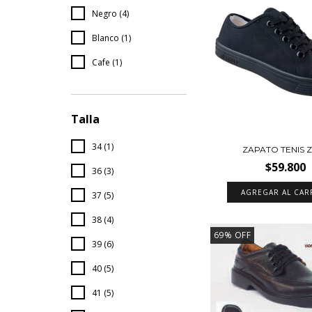
Negro (4)
Blanco (1)
Cafe (1)
Talla
34 (1)
ZAPATO TENIS 
$59.800
36 (3)
AGREGAR AL CAR
37 (5)
38 (4)
69
%
OFF
39 (6)
40 (5)
41 (5)