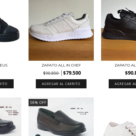
ZEUS
ZAPATO ALL IN CHEF
ZAPATO AL
$79.500
$90.
$90.850
RITO
AGREGAR AL CARRITO
AGREGAR A
58
%
OFF