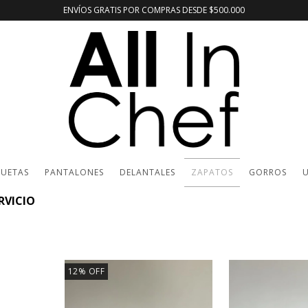
ENVÍOS GRATIS POR COMPRAS DESDE $500.000
UETAS
PANTALONES
DELANTALES
ZAPATOS
GORROS
U
RVICIO
12
%
OFF