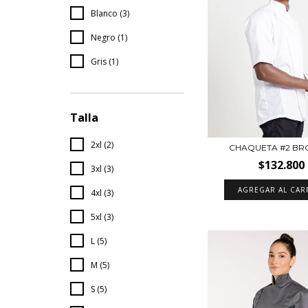
Blanco (3)
Negro (1)
Gris (1)
Talla
2xl (2)
CHAQUETA #2 BR
$132.800
3xl (3)
AGREGAR AL CAR
4xl (3)
5xl (3)
L (5)
M (5)
S (5)