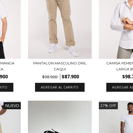
A MANGA
PANTALON MASCULINO DRIL
CAMISA FEME
CA
CAQUI
LARGA 
.900
$87.900
$98.
$98.900
RITO
AGREGAR AL CARRITO
AGREGAR A
NUEVO
27
%
OFF