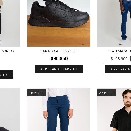
 CORTO
ZAPATO ALL IN CHEF
JEAN MASCU
$90.850
$103.900
AGREGAR AL CARRITO
AGREGAR A
16
%
OFF
27
%
OFF