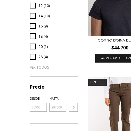
12 (10)
14 (10)
16 (9)
18 (4)
GORRO BOINA B
20 (1)
$44.700
28 (4)
AGREGAR AL CAR
VER TODOS
11
%
OFF
Precio
DESDE
HASTA