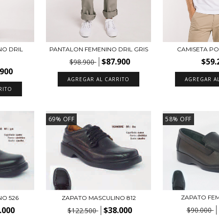
NO DRIL
PANTALON FEMENINO DRIL GRIS
CAMISETA P
$87.900
$59.
$98.900
.900
AGREGAR AL CARRITO
AGREGAR A
RITO
69
%
OFF
58
%
OFF
ZAPATO FEM
O 526
ZAPATO MASCULINO 812
.000
$38.000
$90.000
$122.500