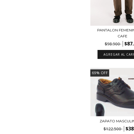
PANTALON FEMENI
CAFE
$87
$98.900
AGREGAR AL CAR
69
%
OFF
ZAPATO MASCULIN
$38
$122.500