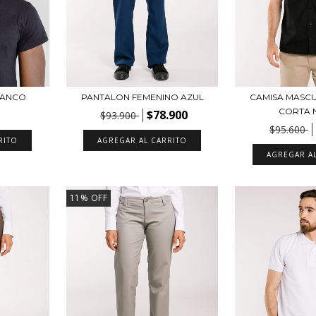
LANCO
PANTALON FEMENINO AZUL
CAMISA MASC
CORTA 
$78.900
$93.900
$95.600
RITO
AGREGAR AL CARRITO
AGREGAR A
11
%
OFF