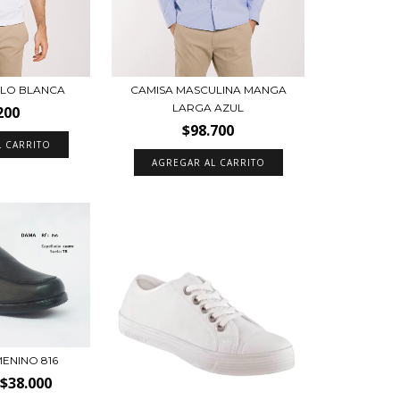
OLO BLANCA
CAMISA MASCULINA MANGA
LARGA AZUL
200
$98.700
L CARRITO
AGREGAR AL CARRITO
ENINO 816
$38.000