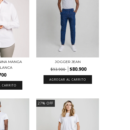
JOGGER JEAN
NINA MANGA
BLANCA
$80.900
$93.900
700
AGREGAR AL CARRITO
L CARRITO
27
%
OFF