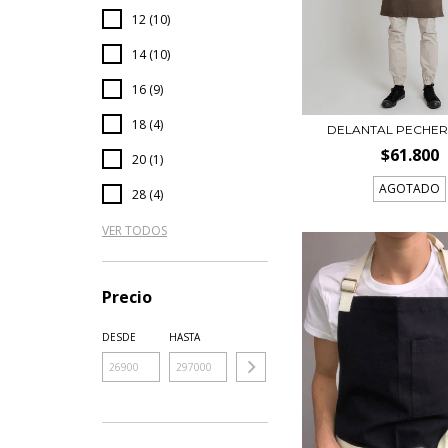
12 (10)
14 (10)
16 (9)
18 (4)
DELANTAL PECHER
$61.800
20 (1)
AGOTADO
28 (4)
VER TODOS
Precio
DESDE
HASTA